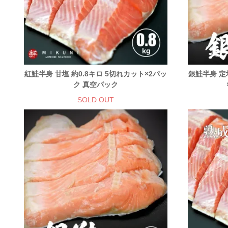
紅鮭半身 甘塩 約0.8キロ 5切れカット×2パッ
銀鮭半身 定
ク 真空パック
SOLD OUT