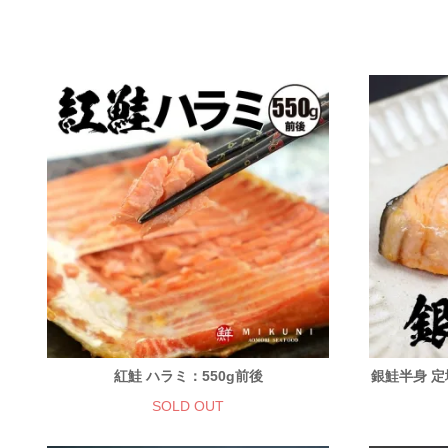
紅鮭 ハラミ：550g前後
銀鮭半身 定
SOLD OUT