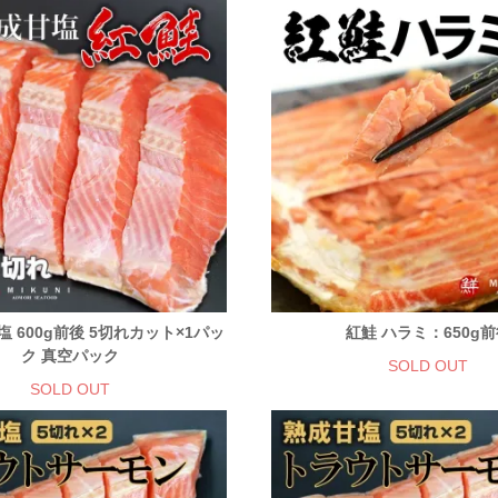
塩 600g前後 5切れカット×1パッ
紅鮭 ハラミ：650g
ク 真空パック
SOLD OUT
SOLD OUT