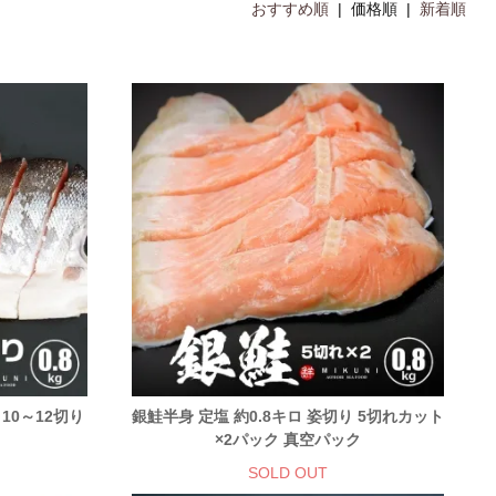
おすすめ順
| 価格順 |
新着順
 10～12切り
銀鮭半身 定塩 約0.8キロ 姿切り 5切れカット
×2パック 真空パック
SOLD OUT