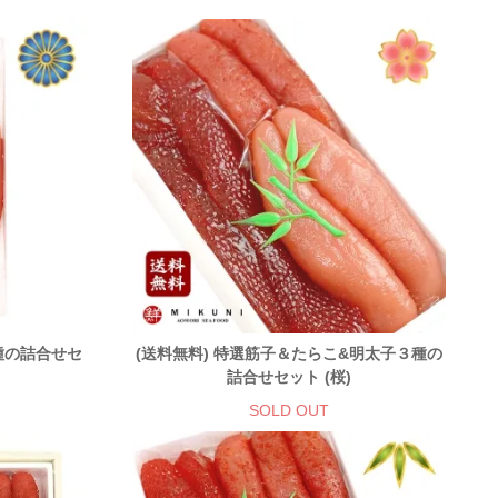
種の詰合せセ
(送料無料) 特選筋子＆たらこ&明太子３種の
詰合せセット (桜)
SOLD OUT