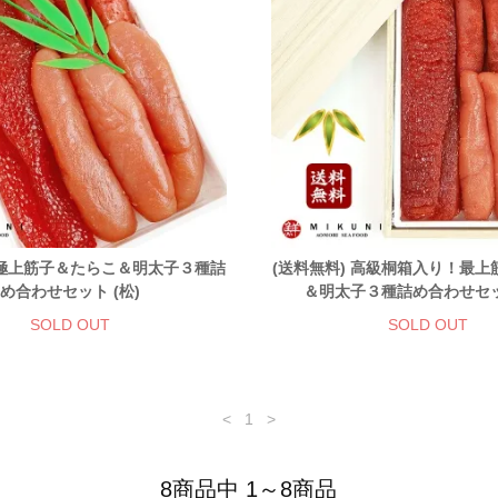
 極上筋子＆たらこ＆明太子３種詰
(送料無料) 高級桐箱入り！最
め合わせセット (松)
＆明太子３種詰め合わせセット
SOLD OUT
SOLD OUT
<
1
>
8商品中 1～8商品