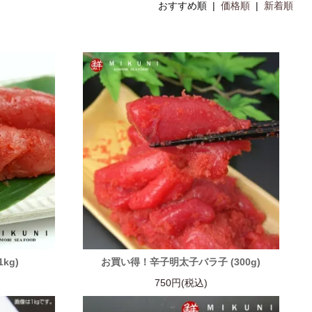
おすすめ順 |
価格順
|
新着順
kg)
お買い得！辛子明太子バラ子 (300g)
750円(税込)