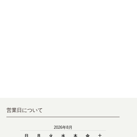
営業日について
2026年8月
日
月
火
水
木
金
土