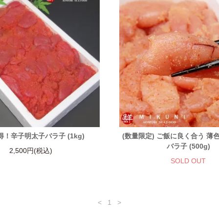
！辛子明太子バラ子 (1kg)
(数量限定) ご飯に良く合う 薄
バラ子 (500g)
2,500円(税込)
SOLD OUT
<
1
>