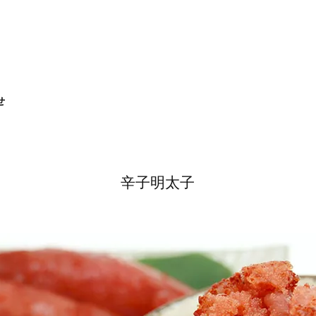
せ
辛子明太子