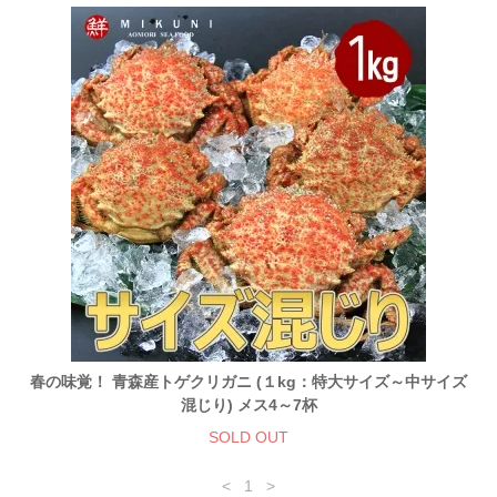
春の味覚！ 青森産トゲクリガニ (１kg：特大サイズ～中サイズ
混じり) メス4～7杯
SOLD OUT
<
1
>