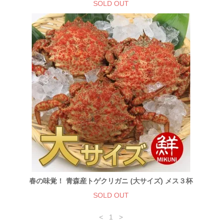
SOLD OUT
春の味覚！ 青森産トゲクリガニ (大サイズ) メス３杯
SOLD OUT
<
1
>