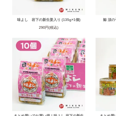
味よし 岩下の新生姜入り (135g×1個)
鯨 須の子
290円(税込)
まとめ買いでお買い得！味よし 岩下の新生
まとめ買い