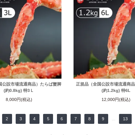
国公設市場流通商品）たらば蟹脚
正規品（全国公設市場流通商
(約0.8kg) 特3Ｌ
(約1.2kg) 特6L
8,000円(税込)
12,000円(税込)
2
3
4
5
6
7
8
9
...
13