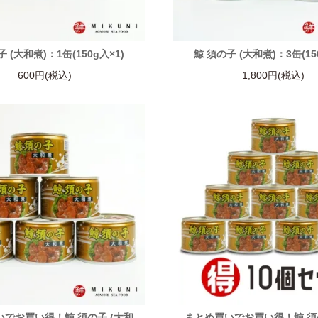
 (大和煮)：1缶(150g入×1)
鯨 須の子 (大和煮)：3缶(15
600円(税込)
1,800円(税込)
でお買い得！鯨 須の子 (大和
まとめ買いでお買い得！鯨 須の