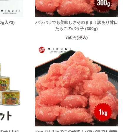
0g入×3)
バラバラでも美味しさそのまま！訳あり甘口
たらこのバラ子 (300g)
750円(税込)
子 (大和
たっぷり1kgでこの価格！バラバラでも美味