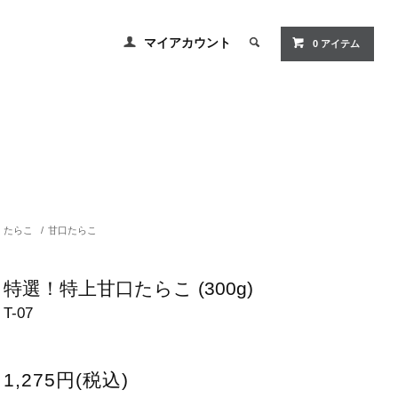
マイアカウント
0
アイテム
たらこ
/
甘口たらこ
特選！特上甘口たらこ (300g)
T-07
1,275円(税込)