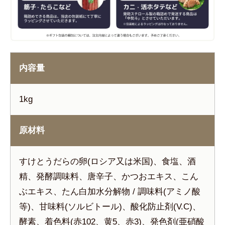
内容量
1kg
原材料
すけとうだらの卵(ロシア又は米国)、食塩、酒
精、発酵調味料、唐辛子、かつおエキス、こん
ぶエキス、たん白加水分解物 / 調味料(アミノ酸
等)、甘味料(ソルビトール)、酸化防止剤(V.C)、
酵素、着色料(赤102、黄5、赤3)、発色剤(亜硝酸