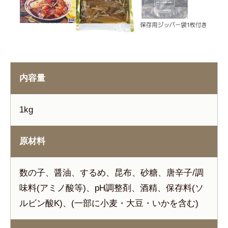
内容量
1kg
原材料
数の子、醤油、するめ、昆布、砂糖、唐辛子/調
味料(アミノ酸等)、pH調整剤、酒精、保存料(ソ
ルビン酸K)、(一部に小麦・大豆・いかを含む)