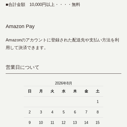
■合計金額 10,000円以上・・・・無料
Amazon Pay
Amazonのアカウントに登録された配送先や支払い方法を利
用して決済できます。
営業日について
2026年8月
日
月
火
水
木
金
土
1
2
3
4
5
6
7
8
9
10
11
12
13
14
15