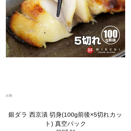
お魚
銀ダラ 西京漬 切身(100g前後×5切れカッ
ト) 真空パック