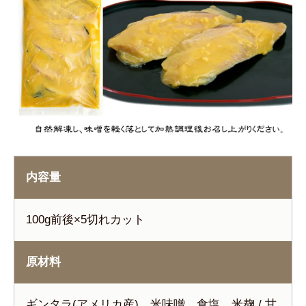
内容量
100g前後×5切れカット
原材料
ギンタラ(アメリカ産)、米味噌、食塩、米麹 / 甘