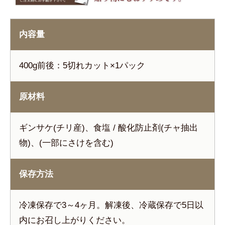
内容量
400g前後：5切れカット×1パック
原材料
ギンサケ(チリ産)、食塩 / 酸化防止剤(チャ抽出
物)、(一部にさけを含む)
保存方法
冷凍保存で3～4ヶ月。解凍後、冷蔵保存で5日以
内にお召し上がりください。