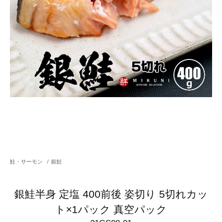
鮭・サーモン
/
銀鮭
銀鮭半身 定塩 400前後 姿切り 5切れカッ
ト×1パック 真空パック