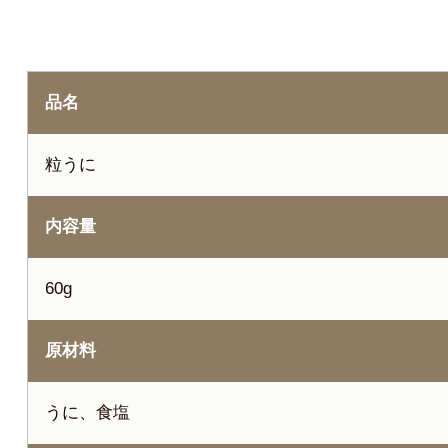
品名
粒うに
内容量
60g
原材料
うに、食塩