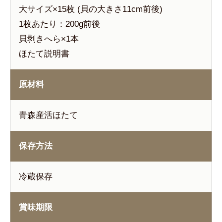
大サイズ×15枚 (貝の大きさ11cm前後)
1枚あたり：200g前後
貝剥きへら×1本
ほたて説明書
原材料
青森産活ほたて
保存方法
冷蔵保存
賞味期限