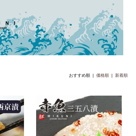
おすすめ順 |
価格順
|
新着順