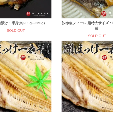
漬け：半身(約200g～250g)
汐赤魚フィーレ 超特大サイズ：半
後)
SOLD OUT
SOLD OUT