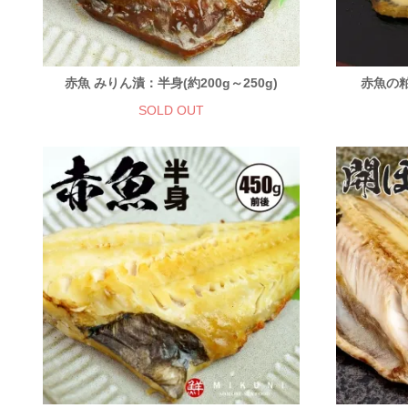
赤魚 みりん漬：半身(約200g～250g)
赤魚の粕
SOLD OUT