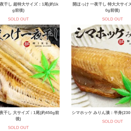
夜干し 超特大サイズ：1尾(約1k
開ほっけ 一夜干し 特大大サイズ
g前後)
0g前後)
SOLD OUT
SOLD OUT
夜干し 大サイズ：1尾(約450g前
シマホッケ みりん漬：半身(230～
後)
SOLD OUT
SOLD OUT