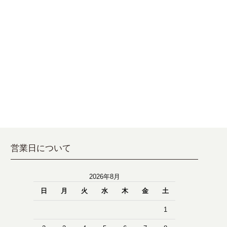
営業日について
2026年8月
日
月
火
水
木
金
土
1