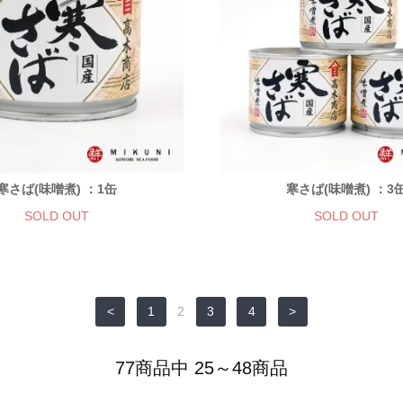
寒さば(味噌煮) ：1缶
寒さば(味噌煮) ：3
SOLD OUT
SOLD OUT
<
1
2
3
4
>
77商品中 25～48商品