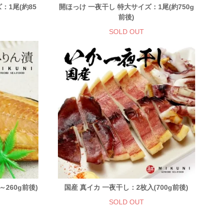
：1尾(約85
開ほっけ 一夜干し 特大サイズ：1尾(約750g
前後)
SOLD OUT
260g前後)
国産 真イカ 一夜干し：2枚入(700g前後)
SOLD OUT