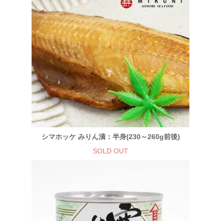
シマホッケ みりん漬：半身(230～260g前後)
SOLD OUT