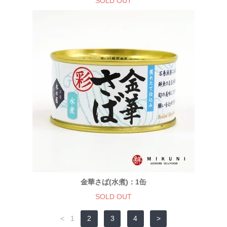
SOLD OUT
金華さば(水煮)：1缶
SOLD OUT
<
1
2
3
4
>