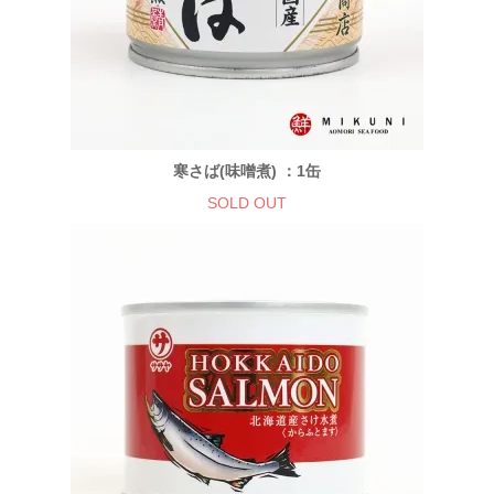
寒さば(味噌煮) ：1缶
SOLD OUT