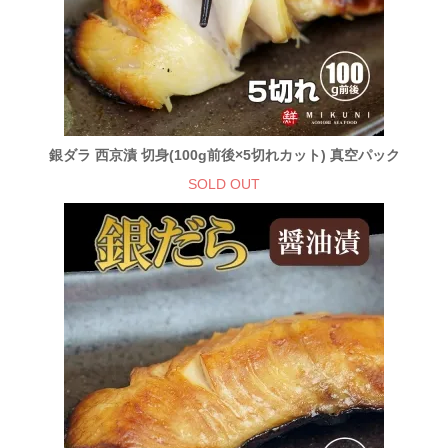
銀ダラ 西京漬 切身(100g前後×5切れカット) 真空パック
SOLD OUT