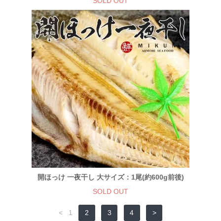
SOLD OUT
開ほっけ 一夜干し 大サイズ：1尾(約600g前後)
SOLD OUT
<
1
2
3
4
>